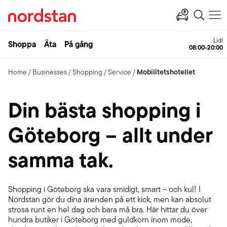
Lidl
Shoppa
Äta
På gång
08:00-20:00
Mobilitetshotellet
Home
/
Businesses
/
Shopping
/
Service
/
Din bästa shopping i
Göteborg – allt under
samma tak.
Shopping i Göteborg ska vara smidigt, smart – och kul! I
Nordstan gör du dina ärenden på ett kick, men kan absolut
strosa runt en hel dag och bara må bra. Här hittar du över
hundra butiker i Göteborg med guldkorn inom mode,