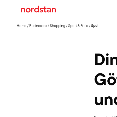
Spel
Home
/
Businesses
/
Shopping
/
Sport & Fritid
/
Di
Göt
un