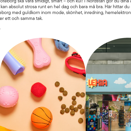
öteborg ska vara smidigt, smart – och kul! I Nordstan gör du dina
n kan absolut strosa runt en hel dag och bara må bra. Här hittar d
teborg med guldkorn inom mode, skönhet, inredning, hemelektro
der ett och samma tak.