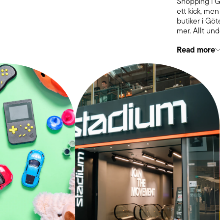
Shopping i G
ett kick, me
butiker i Gö
mer. Allt un
Read more