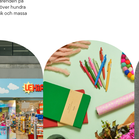
 ärenden på
u över hundra
nik och massa