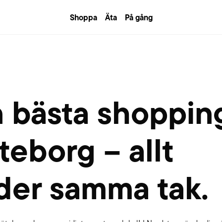
Shoppa
Äta
På gång
n bästa shopping
eborg – allt
der samma tak.