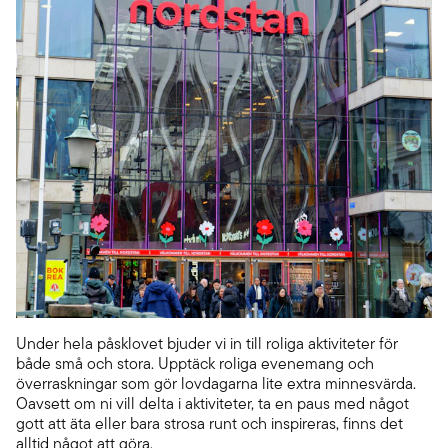
Under hela påsklovet bjuder vi in till roliga aktiviteter för
både små och stora. Upptäck roliga evenemang och
överraskningar som gör lovdagarna lite extra minnesvärda.
Oavsett om ni vill delta i aktiviteter, ta en paus med något
gott att äta eller bara strosa runt och inspireras, finns det
alltid något att göra.