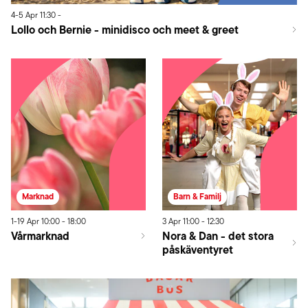
4
-
5
Apr
11:30
-
Lollo och Bernie - minidisco och meet & greet
Marknad
Barn & Familj
1
-
19
Apr
10:00
-
18:00
3
Apr
11:00
-
12:30
Vårmarknad
Nora & Dan - det stora
påskäventyret