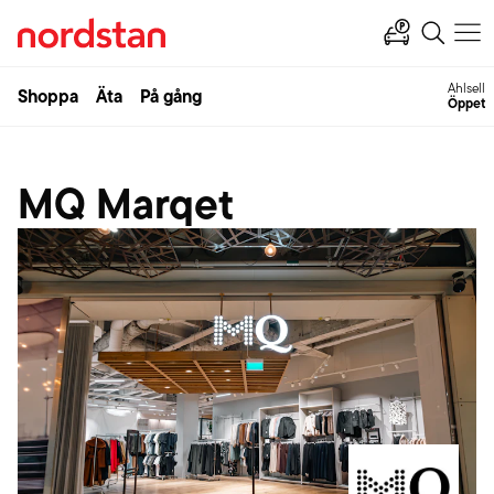
Ahlsell
Shoppa
Äta
På gång
Öppet
MQ Marqet