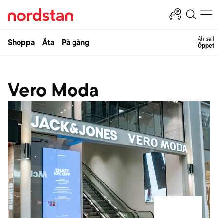
Ahlsell
Shoppa
Äta
På gång
Öppet
Vero Moda