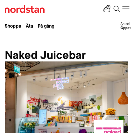
Ahlsell
Shoppa
Äta
På gång
Öppet
Naked Juicebar