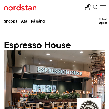
Ahlsell
Shoppa
Äta
På gång
Öppet
Espresso House