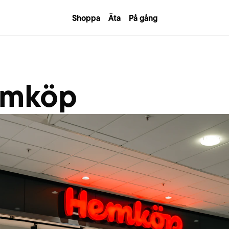
Shoppa
Äta
På gång
mköp