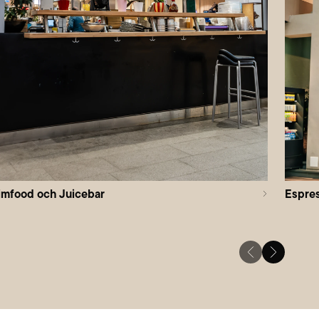
imfood och Juicebar
Espre