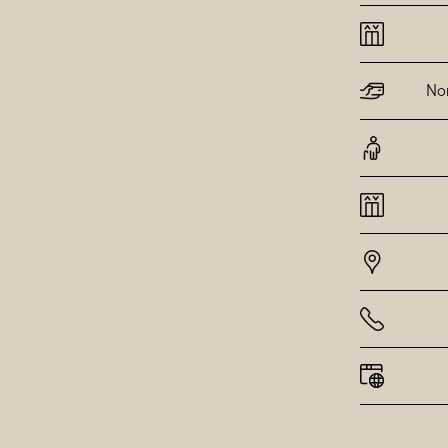
Månda
Tisdag
Onsda
Torsda
Nor
Fredag
Lördag
Sönda
Alla h