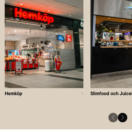
Hemköp
Slimfood och Juice