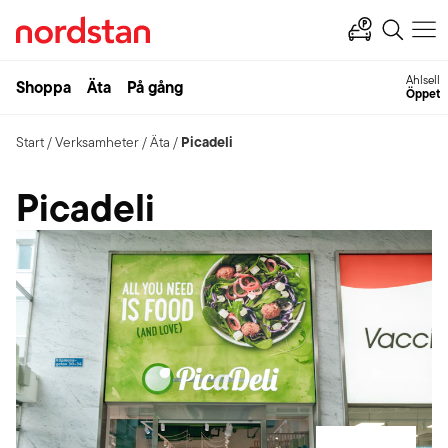
Ahlsell
Shoppa
Äta
På gång
Öppet
Picadeli
Start
/
Verksamheter
/
Äta
/
Picadeli