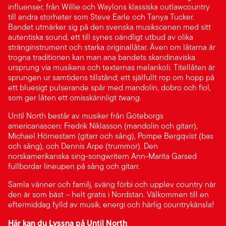
influenser, från Willie och Waylons klassiska outlawcountry
till andra storheter som Steve Earle och Tanya Tucker.
Bandet utmärker sig på den svenska musikscenen med sitt
autentiska sound, ett till synes oändligt utbud av olika
stränginstrument och starka originallåtar. Även om låtarna är
trogna traditionen kan man ana bandets skandinaviska
ursprung via musikens och texternas melankoli. Titellåten är
sprungen ur samtidens tillstånd; ett själfullt rop om hopp på
ett bluesigt pulserande spår med mandolin, dobro och fiol,
som ger låten ett omisskännligt
twang
.
Until North består av musiker från Göteborgs
americanascen: Fredrik Niklasson (mandolin och gitarr),
Michael Hörnestam (gitarr och sång), Pompe Bergqvist (bas
och sång), och Dennis Arpe (trummor). Den
norskamerikanska sing-songwritern Ann-Marita Garsed
fullbordar lineupen på sång och gitarr.
Samla vänner och familj, sväng förbi och upplev country när
den är som bäst – helt gratis i Nordstan. Välkommen till en
eftermiddag fylld av musik, energi och härlig countrykänsla!
Här
kan du Lyssna på Until North