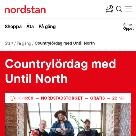
Ahlsell
Shoppa
Äta
På gång
Öppet
Countrylördag med Until North
Start
/
På gång
/
Countrylördag med
Until North
5
15:00
-
16:00
NORDSTADSTORGET
GRATIS
22 MARS 20
—
|
—
—
—