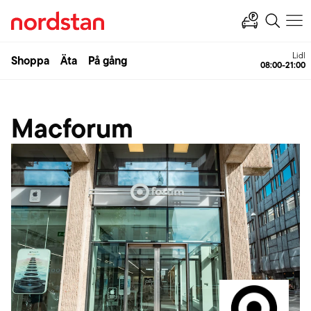
Lidl
Shoppa
Äta
På gång
08:00-21:00
Macforum