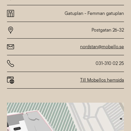
Montag
10:00-20:00
Dienstag
10:00-20:00
Gatuplan
-
Femman gatuplan
Mittwoch
10:00-20:00
Donnerstag
10:00-20:00
Freitag
10:00-20:00
Samstag
10:00-18:00
Sonntag
10:00-18:00
nordstan@mobello.se
Abweichende Öffnungszeiten bei
Nordstan
031-310 02 25
Till Mobellos hemsida