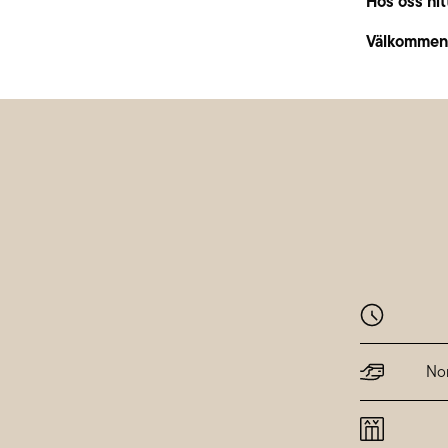
Hos oss hit
Välkommen i
Monta
Dienst
Nor
Mittwo
Donner
Freitag