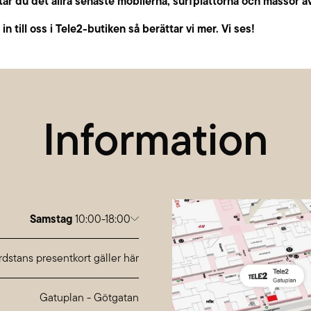
tar du det allra senaste mobilerna, surfplattorna och massor av
n till oss i Tele2-butiken så berättar vi mer. Vi ses!
Information
Samstag
10:00-18:00
g
10:00-20:00
ag
10:00-20:00
dstans presentkort gäller här
ch
10:00-20:00
stag
10:00-20:00
Gatuplan
-
Götgatan
10:00-20:00