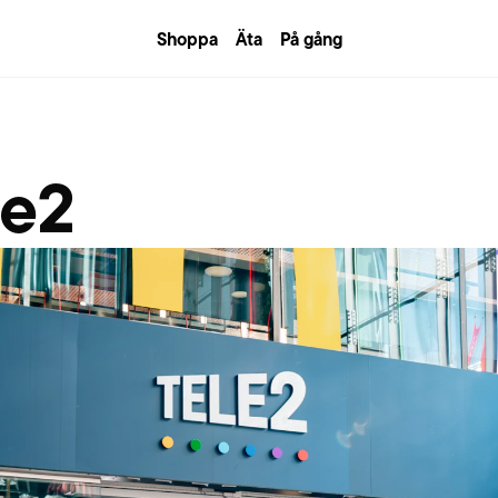
Shoppa
Äta
På gång
le2