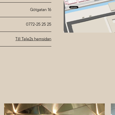
ag
10:00-18:00
ag
10:00-18:00
eichende Öffnungszeiten
bei
Nordstan
0772-25 25 25
Till Tele2s hemsidan