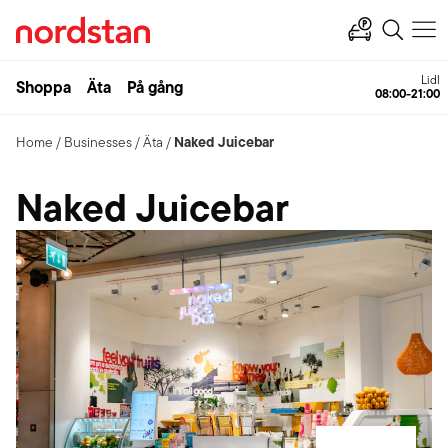
Lidl
Shoppa
Äta
På gång
08:00-21:00
Naked Juicebar
Home
/
Businesses
/
Äta
/
Naked Juicebar