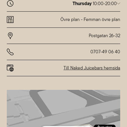
Thursday
10:00-20:00
Monday
10:00-20:00
Tuesday
10:00-20:00
Övre plan
-
Femman övre plan
Wednesday
10:00-20:00
Thursday
10:00-20:00
Friday
10:00-20:00
Saturday
10:00-18:00
Sunday
10:00-18:00
0707-49 06 40
Special hours at
Nordstan
Till Naked Juicebars hemsida