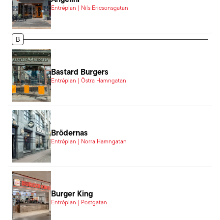
Entréplan | Nils Ericsonsgatan
B
Bastard Burgers
Entréplan | Östra Hamngatan
Brödernas
Entréplan | Norra Hamngatan
Burger King
Entréplan | Postgatan