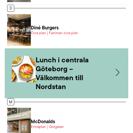
D
Diné Burgers
Övre plan | Femman övre plan
Lunch i centrala
Göteborg –
Välkommen till
Nordstan
M
McDonalds
Entréplan | Götgatan