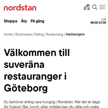
Lidl
Shoppa
Äta
På gång
08:00-21:00
Hamburgare
Home
/
Businesses
/
Eating
/
Restaurang
/
Välkommen till
suveräna
restauranger i
Göteborg
Du behöver aldrig vara hungrig i Nordstan. När det är dags
för frukost, fika, lunch, eller middag kan du välja och vraka