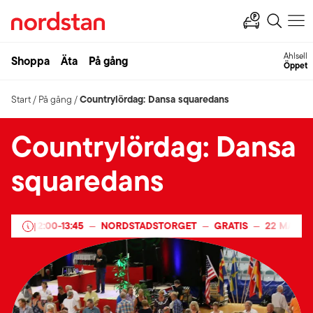
Ahlsell
Shoppa
Äta
På gång
Öppet
Countrylördag: Dansa squaredans
Start
/
På gång
/
Countrylördag: Dansa
squaredans
25
12:00
-
13:45
NORDSTADSTORGET
GRATIS
22 MARS 2
—
|
—
—
—