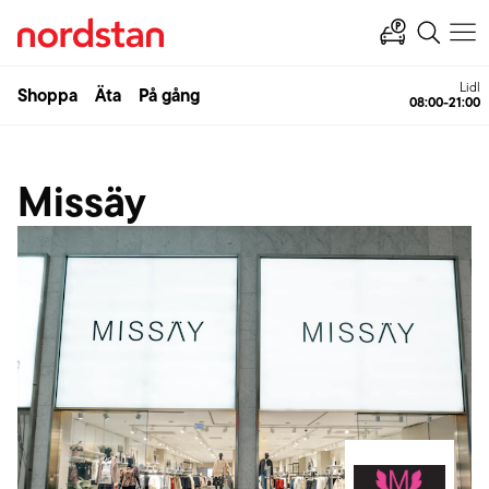
Lidl
Shoppa
Äta
På gång
08:00-21:00
Missäy