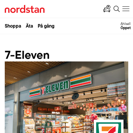
Ahlsell
Shoppa
Äta
På gång
Öppet
7-Eleven