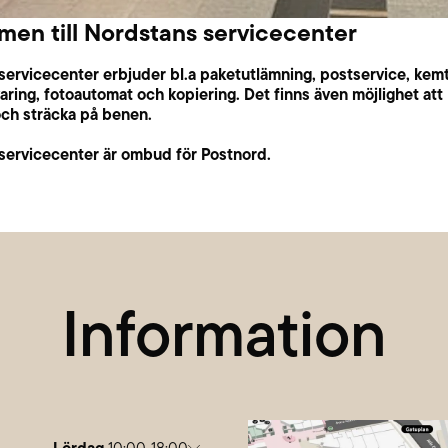
en till Nordstans servicecenter
ervicecenter erbjuder bl.a paketutlämning, postservice, kemt
ring, fotoautomat och kopiering. Det finns även möjlighet att
och sträcka på benen.
servicecenter är ombud för Postnord.
Information
Lördag