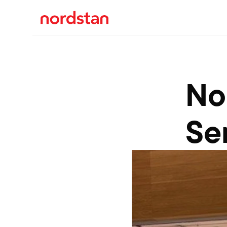
No
Se