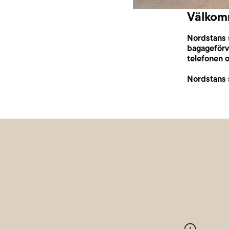
Välkomm
Nordstans s
bagageförva
telefonen 
Nordstans 