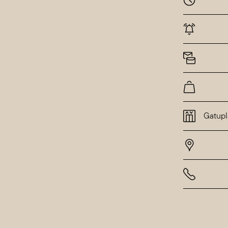
Månda
Tisdag
Onsda
Torsda
Fredag
Lördag
Sönda
Gatupl
Alla h