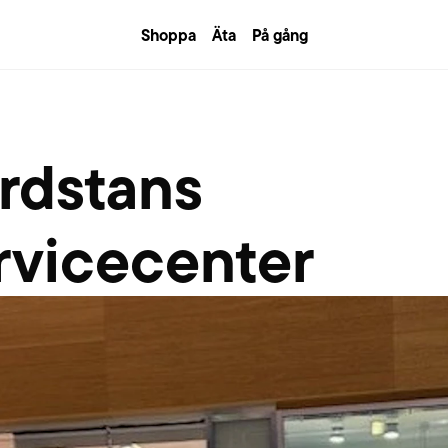
Shoppa
Äta
På gång
rdstans
rvicecenter