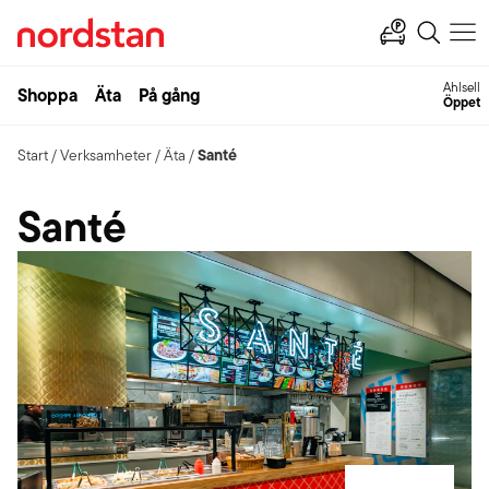
Ahlsell
Shoppa
Äta
På gång
Öppet
Santé
Start
/
Verksamheter
/
Äta
/
Santé