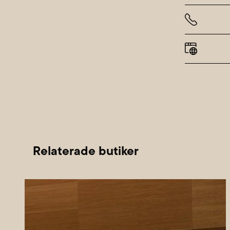
Lördag
Sönda
Alla h
Relaterade butiker