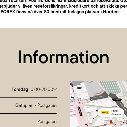
edan starten 1965 Nordens marknadsledare på resevaluta. Ut
erbjuder vi även reseförsäkringar, kreditkort och att skicka pe
FOREX finns på över 80 centralt belägna platser i Norden.
Information
Torsdag
10:00-20:00
g
10:00-20:00
10:00-20:00
Gatuplan
-
Postgatan
g
10:00-20:00
g
10:00-20:00
10:00-20:00