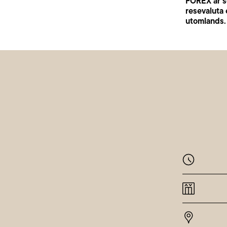
FOREX är s
resevaluta 
utomlands. 
Månda
Tisdag
Onsda
Torsda
Fredag