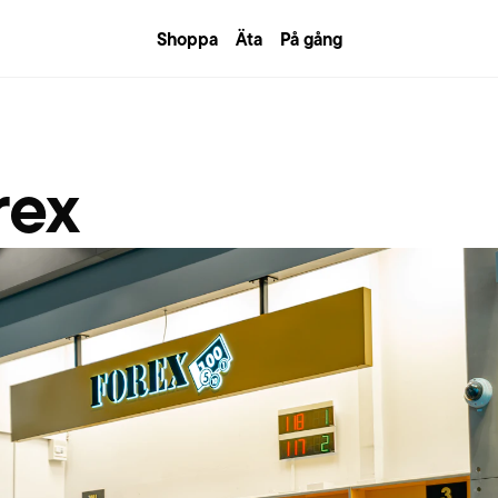
Shoppa
Äta
På gång
rex