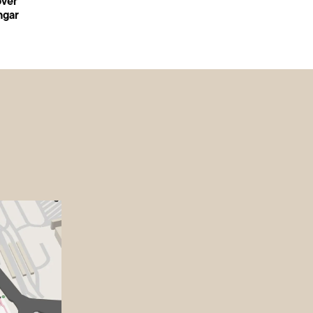
över
ngar