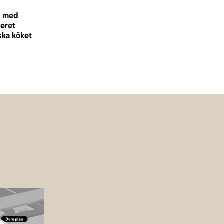
n med
teret
ska köket