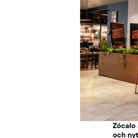
Zócalo 
och nyt