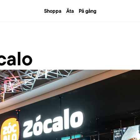
Shoppa
Äta
På gång
calo