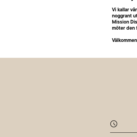
Vi kallar 
noggrant ut
Mission Dis
möter den f
Välkommen 
Månda