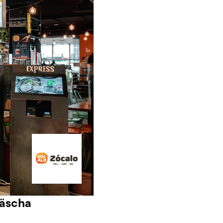
räscha