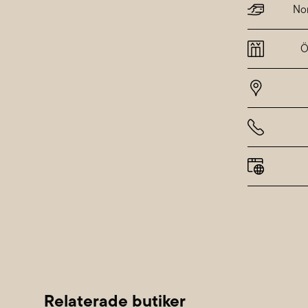
Tisdag
Nor
Onsda
Torsda
Ö
Fredag
Lördag
Sönda
Alla h
Relaterade butiker